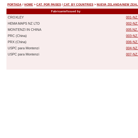
PORTADA
/
HOME
>
CAT. POR PAISES
/
CAT. BY COUNTRIES
>
NUEVA ZELANDA/NEW ZEA
Fabricante/Issued by
CROXLEY
001-NZ
HEMA MAPS NZ LTD
002-NZ
MONTENZI IN CHINA
005.NZ
PRC (China)
003-NZ.
PRX (China)
006-NZ
USPC para Montenzi
004-NZ
USPC para Montenzi
007-NZ