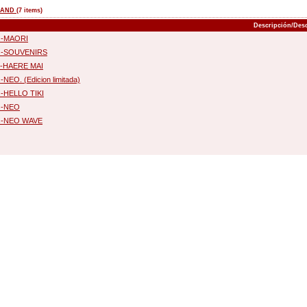
LAND
(7 items)
Descripción/Desc
.-MAORI
.-SOUVENIRS
.-HAERE MAI
-NEO. (Edicion limitada)
.-HELLO TIKI
.-NEO
.-NEO WAVE