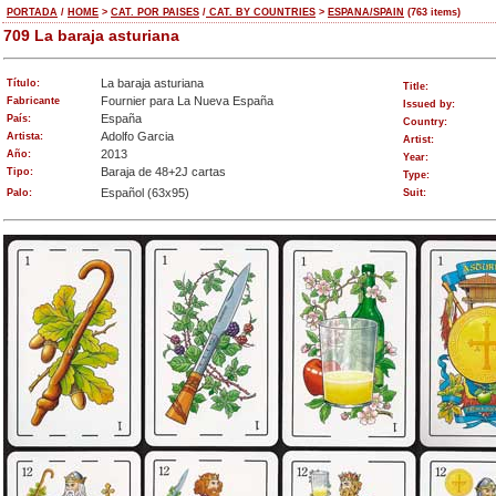
PORTADA
/
HOME
>
CAT. POR PAISES
/
CAT. BY COUNTRIES
>
ESPANA/SPAIN
(763 items)
709 La baraja asturiana
La baraja asturiana
Título:
Title:
Fournier para La Nueva España
Fabricante
Issued by:
España
País:
Country:
Adolfo Garcia
Artista:
Artist:
2013
Año:
Year:
Baraja de 48+2J cartas
Tipo:
Type:
Español (63x95)
Palo:
Suit: