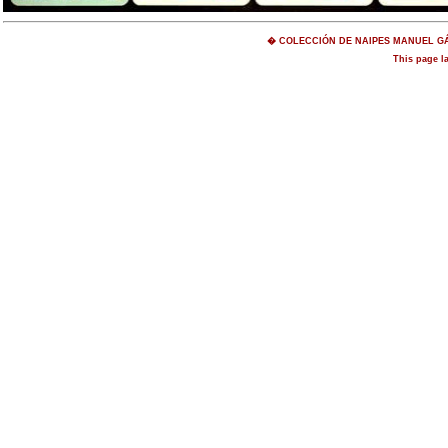
� COLECCIÓN DE NAIPES MANUEL GÁM
This page l